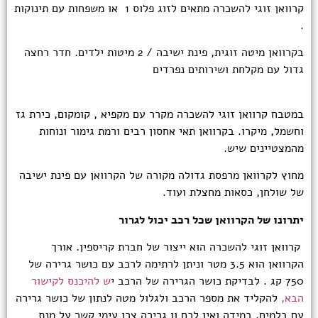
קרוואן זוגי להשכרה מתאים לזוג פלוס 1 או משפחות עם תינוקות
.
בקרוואן מיטה זוגית, פינת ישיבה / 2 מיטות ילדים. חדר רחצה
גדול עם מקלחת ושירותים נפרדים
במטבח קרוואן זוגי להשכרה מקרר עם מקפיא , קומקום, כירת גז
וחשמל, מיקרו. בקרוואן תאי אחסון רבים ורמת גימור ונוחות
מהמצטיינים שיש.
מחוץ לקרוואן מרפסת גדולה מקורה של הקרוואן עם פינת ישיבה
של שולחן, כסאות מחצלת ועוד.
יתרונו של הקרוואן שכל רכב יכול לגרור
קרוואן זוגי להשכרה הוא ייצור של חברת קריספין. אורך
הקרוואן הוא 3.5 מטר וניתן לרתימה לרכב עם כושר גרירה של
750 קג .
לבדיקת כושר הגרירה של הרכב י
ש להיכנס לקישור
הבא,
להקליד את מספר הרכב ולגלול מטה לנתון של כושר גרירה
עם בלמים. במידה ואין לכם וו גרירה צרו עימי קשר על מנת