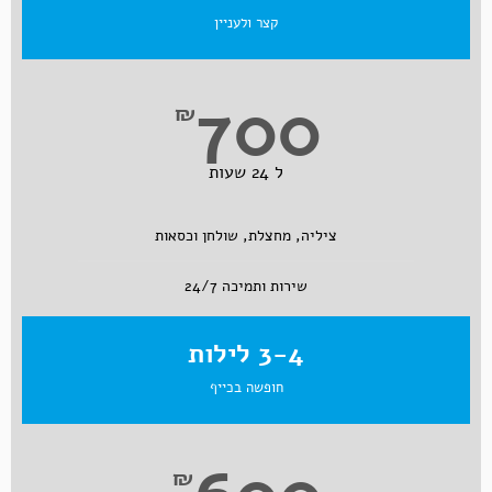
קצר ולעניין
700
₪
ל 24 שעות
ציליה, מחצלת, שולחן וכסאות
שירות ותמיכה 24/7
3-4 לילות
חופשה בכייף
₪