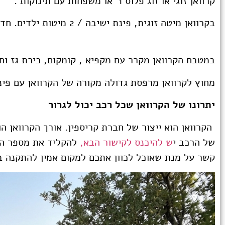
קרוואן זוגי או זוג פלוס 1 או משפחות עם תינוקות .
בקרוואן מיטה זוגית, פינת ישיבה / 2 מיטות ילדים. חדר רחצה גדול עם מקלחת ושירותים.
במטבח הקרוואן מקרר עם מקפיא , קומקום, כירת גז וחש
מחוץ לקרוואן מרפסת גדולה מקורה של הקרוואן עם פינ
יתרונו של הקרוואן שכל רכב יכול לגרור
הקרוואן הוא ייצור של חברת קריספין. אורך הקרוואן הוא 3.5 מטר וניתן לרתימה לרכב עם כושר גרירה של 750 
של הרכב י
ש להיכנס לקישור הבא,
להקליד את מספר הרכ
קשר על מנת שאוכל לכוון אתכם למקום אמין להתקנה ב